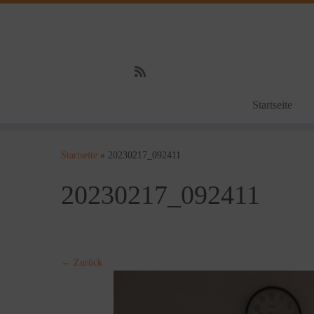
Startseite
Zum
Inhalt
Startseite
»
20230217_092411
springen
20230217_092411
← Zurück