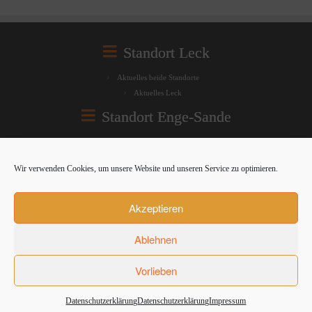
Standort Leck
Aktuelles beide Standorte
Aktuelles Leck
Standort Enge-Sande
Aktuelles beide Standorte
Aktuelles Enge-Sande
Wir verwenden Cookies, um unsere Website und unseren Service zu optimieren.
Rechtliches
Akzeptieren
Datenschutzerklärung
Impressum
Ablehnen
Vorlieben
·
© 2026
Grundschule an der Linde Leck | Enge-Sande
·
Entwurf:
Datenschutzerklärung
Datenschutzerklärung
Impressum
Gemeindemarketing Leck
·