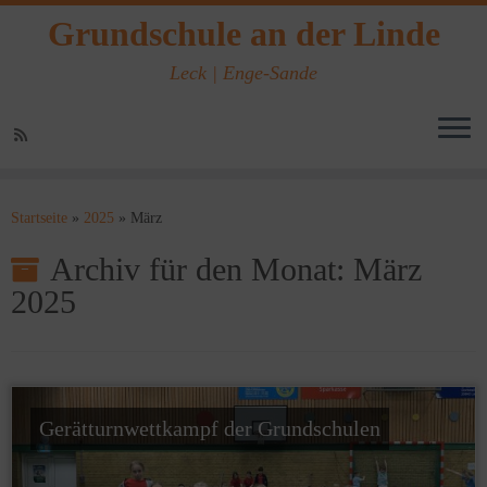
Grundschule an der Linde
Leck | Enge-Sande
Zum
Inhalt
Startseite
»
2025
»
März
springen
Archiv für den Monat:
März
2025
Gerätturnwettkampf der Grundschulen