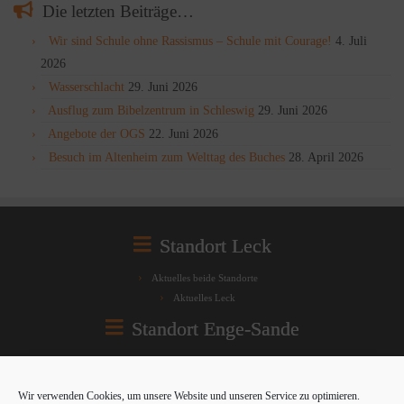
Die letzten Beiträge…
Wir sind Schule ohne Rassismus – Schule mit Courage!
4. Juli
2026
Wasserschlacht
29. Juni 2026
Ausflug zum Bibelzentrum in Schleswig
29. Juni 2026
Angebote der OGS
22. Juni 2026
Besuch im Altenheim zum Welttag des Buches
28. April 2026
Standort Leck
Aktuelles beide Standorte
Aktuelles Leck
Standort Enge-Sande
Aktuelles beide Standorte
Aktuelles Enge-Sande
Wir verwenden Cookies, um unsere Website und unseren Service zu optimieren.