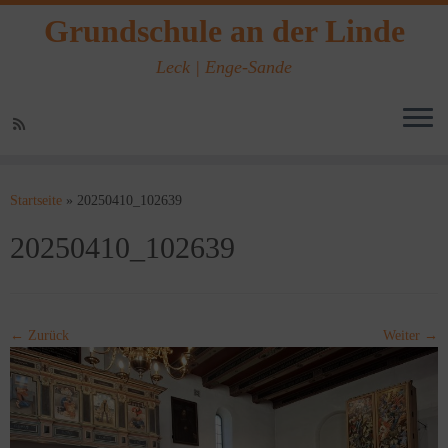
Grundschule an der Linde
Leck | Enge-Sande
Zum
Inhalt
Startseite
»
20250410_102639
springen
20250410_102639
← Zurück
Weiter →