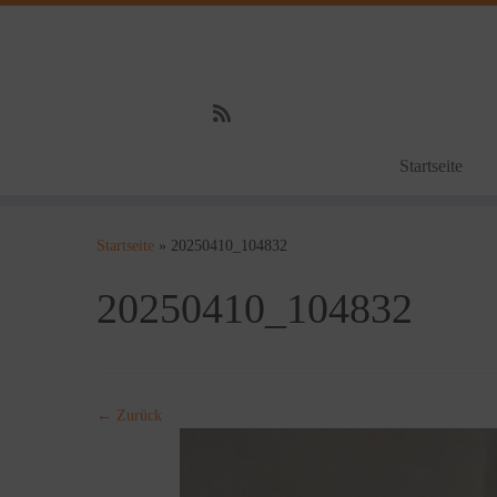
Startseite
Zum
Inhalt
Startseite
»
20250410_104832
springen
20250410_104832
← Zurück