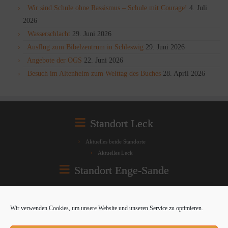
Wir sind Schule ohne Rassismus – Schule mit Courage!
4. Juli
2026
Wasserschlacht
29. Juni 2026
Ausflug zum Bibelzentrum in Schleswig
29. Juni 2026
Angebote der OGS
22. Juni 2026
Besuch im Altenheim zum Welttag des Buches
28. April 2026
Standort Leck
Aktuelles beide Standorte
Aktuelles Leck
Standort Enge-Sande
Aktuelles beide Standorte
Aktuelles Enge-Sande
Wir verwenden Cookies, um unsere Website und unseren Service zu optimieren.
Rechtliches