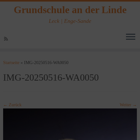
Grundschule an der Linde
Leck | Enge-Sande
Zum
Inhalt
Startseite
»
IMG-20250516-WA0050
springen
IMG-20250516-WA0050
← Zurück
Weiter →