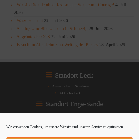
Wir sind Schule ohne Rassismus – Schule mit Courage!
4. Juli
2026
Wasserschlacht
29. Juni 2026
Ausflug zum Bibelzentrum in Schleswig
29. Juni 2026
Angebote der OGS
22. Juni 2026
Besuch im Altenheim zum Welttag des Buches
28. April 2026
Standort Leck
Aktuelles beide Standorte
Aktuelles Leck
Standort Enge-Sande
Aktuelles beide Standorte
Aktuelles Enge-Sande
Wir verwenden Cookies, um unsere Website und unseren Service zu optimieren.
Rechtliches