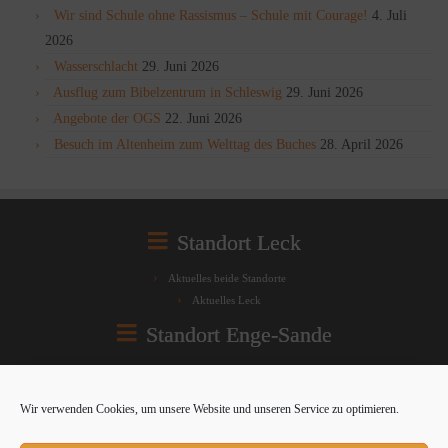
Wir sind Schule ohne Rassismus – Schule mit Courage!
4. Juli
2026
Wasserschlacht
29. Juni 2026
Ausflug zum Bibelzentrum in Schleswig
29. Juni 2026
Angebote der OGS
22. Juni 2026
Besuch im Altenheim zum Welttag des Buches
28. April 2026
Standort Leck
Aktuelles beide Standorte
Aktuelles Leck
Standort Enge-Sande
Aktuelles beide Standorte
Aktuelles Enge-Sande
Wir verwenden Cookies, um unsere Website und unseren Service zu optimieren.
Rechtliches