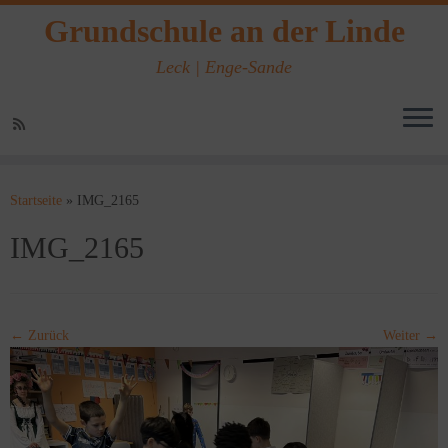
Grundschule an der Linde
Leck | Enge-Sande
Zum
Inhalt
Startseite
»
IMG_2165
springen
IMG_2165
← Zurück
Weiter →