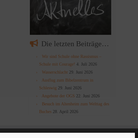
Die letzten Beiträge…
Wir sind Schule ohne Rassismus –
Schule mit Courage!
4. Juli 2026
Wasserschlacht
29. Juni 2026
Ausflug zum Bibelzentrum in
Schleswig
29. Juni 2026
Angebote der OGS
22. Juni 2026
Besuch im Altenheim zum Welttag des
Buches
28. April 2026