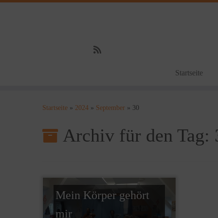
Startseite
Zum
Inhalt
Startseite
»
2024
»
September
»
30
springen
Archiv für den Tag:
Mein Körper gehört
mir