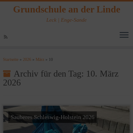
Grundschule an der Linde
Leck | Enge-Sande
Zum
Inhalt
Startseite
»
2026
»
März
»
10
springen
Archiv für den Tag:
10. März
2026
Sauberes Schleswig-Holstein 2026