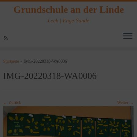
Grundschule an der Linde
Leck | Enge-Sande
Zum
Inhalt
Startseite
»
IMG-20220318-WA0006
springen
IMG-20220318-WA0006
← Zurück
Weiter →